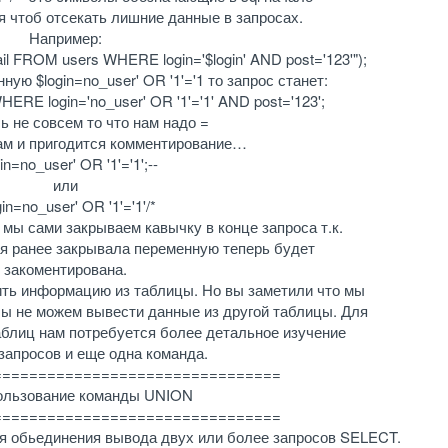
я чтоб отсекать лишние данные в запросах.
Например:
il FROM users WHERE login='$login' AND post='123'");
ю $login=no_user' OR '1'='1 то запрос станет:
RE login='no_user' OR '1'='1' AND post='123';
ь не совсем то что нам надо =
ам и пригодится комментирование…
in=no_user' OR '1'='1';--
или
gin=no_user' OR '1'='1'/*
 мы сами закрываем кавычку в конце запроса т.к.
ая ранее закрывала переменную теперь будет
закоментирована.
ть информацию из таблицы. Но вы заметили что мы
Мы не можем вывести данные из другой таблицы. Для
аблиц нам потребуется более детальное изучение
запросов и еще одна команда.
================================
спользование команды UNION
================================
я обьединения вывода двух или более запросов SELECT.