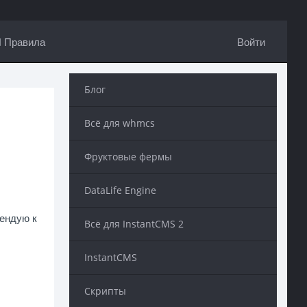
Правила
Войти
Блог
Всё для whmcs
Фруктовые фермы
DataLife Engine
мендую к
Всё для InstantCMS 2
InstantCMS
Скрипты