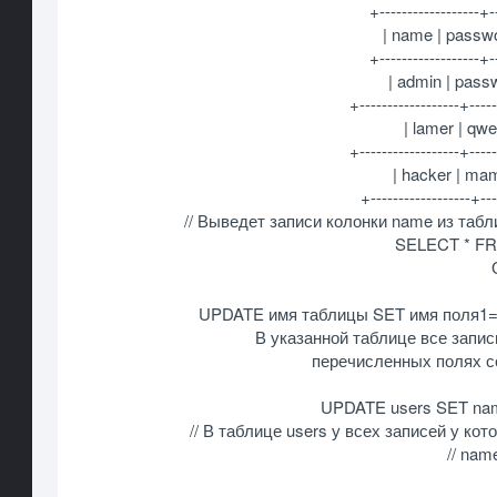
+------------------+--
| name | passwo
+------------------+--
| admin | pass
+------------------+-----
| lamer | qw
+------------------+-----
| hacker | ma
+------------------+---
// Выведет записи колонки name из таб
SELECT * FR
UPDATE имя таблицы SET имя поля1='з
В указанной таблице все запи
перечисленных полях с
UPDATE users SET nam
// В таблице users у всех записей у кот
// nam