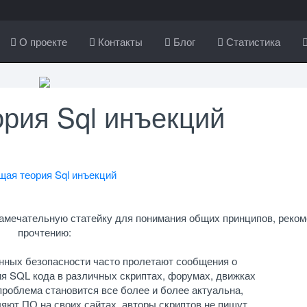
О проекте
Контакты
Блог
Статистика
рия Sql инъекций
замечательную статейку для понимания общих принципов, реко
прочтению:
нных безопасности часто пролетают сообщения о
я SQL кода в различных скриптах, форумах, движках
проблема становится все более и более актуальна,
ют ПО на своих сайтах, авторы скриптов не пишут