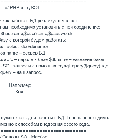
================================
---/// PHP и mySQL
================================
 как работа с БД реализуется в пхп.
 нам необходимо установить с ней соединение:
($hostname,$username,$password)
азу с которой будем работать:
ql_select_db($dbname)
ostname – сервер БД
ssword – пароль к базе $dbname – название базы
ь SQL запросы с помощью mysql_query($query) где
$query – наш запрос.
Например:
Код:
 нужно знать для работы с БД. Теперь переходим к
именно к способам внедрения своего кода.
================================
/// Основы SQL-injection