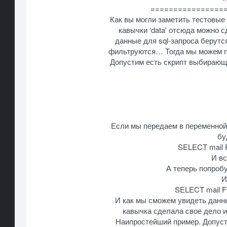
================
Как вы могли заметить тестовые
кавычки ‘data' отсюда можно с
данные для sql-запроса берутс
фильтруются… Тогда мы можем по
Допустим есть скрипт выбирающи
Если мы передаем в переменной 
бу
SELECT mail 
И вс
А теперь попробу
И
SELECT mail F
И как мы сможем увидеть данн
кавычка сделала свое дело и
Наипростейший пример. Допуст