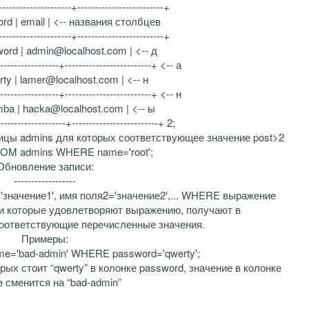
--------------------+-------------------------+
rd | email | <-- названия столбцев
--------------------+-------------------------+
word | admin@localhost.com | <-- д
-----------------+-------------------------+ <-- а
erty | lamer@localhost.com | <-- н
-----------------+-------------------------+ <-- н
mba | hacka@localhost.com | <-- ы
-------------------+-------------------------+ 2;
лицы admins для которых соответствующее значение post>2
OM admins WHERE name='root';
Обновление записи:
------------------
начение1', имя поля2='значение2',... WHERE выражение
си которые удовлетворяют выражению, получают в
оответствующие перечисленные значения.
Примеры:
e='bad-admin' WHERE password='qwerty';
орых стоит “qwerty” в колонке password, значение в колонке
e сменится на “bad-admin”