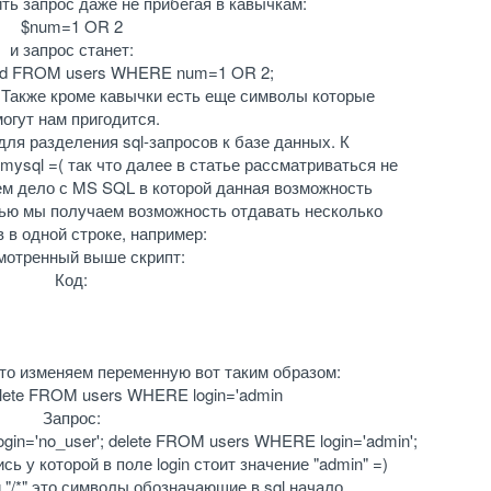
ть запрос даже не прибегая в кавычкам:
$num=1 OR 2
и запрос станет:
d FROM users WHERE num=1 OR 2;
. Также кроме кавычки есть еще символы которые
огут нам пригодится.
 для разделения sql-запросов к базе данных. К
ysql =( так что далее в статье рассматриваться не
ем дело с MS SQL в которой данная возможность
ью мы получаем возможность отдавать несколько
 в одной строке, например:
мотренный выше скрипт:
Код:
то изменяем переменную вот таким образом:
delete FROM users WHERE login='admin
Запрос:
n='no_user'; delete FROM users WHERE login='admin';
ь у которой в поле login стоит значение "admin" =)
и "/*" это символы обозначающие в sql начало