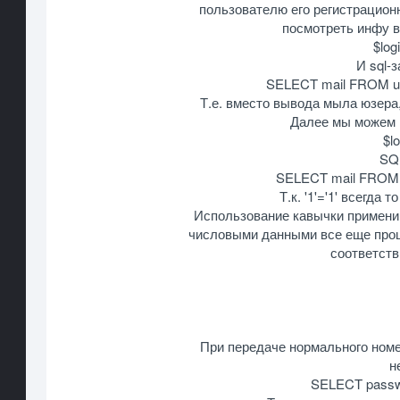
пользователю его регистрацион
посмотреть инфу в
$log
И sql-
SELECT mail FROM use
Т.е. вместо вывода мыла юзера
Далее мы можем 
$l
SQL
SELECT mail FROM u
Т.к. '1'='1' всегда
Использование кавычки применим
числовыми данными все еще прощ
соответств
При передаче нормального номе
н
SELECT pass