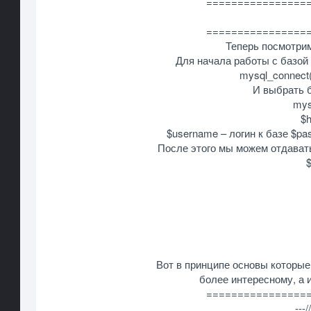
================
================
Теперь посмотрим
Для начала работы с базой
mysql_connect
И выбрать б
mys
$h
$username – логин к базе $pa
После этого мы можем отдават
Вот в принципе основы которые
более интересному, а 
================
---