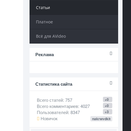
Статьи
Платное
Всё для AVideo
Реклама
Статистика сайта
Всего статей
: 757
+0
Всего комментариев
: 4027
+0
Пользователей
: 8347
+3
Новичок
nakrwvdkit