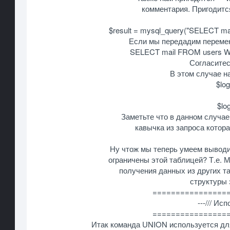
комментария. Пригодитс
$result = mysql_query("SELECT ma
Если мы передадим переменну
SELECT mail FROM users WHE
Согласитес
В этом случае н
$log
$lo
Заметьте что в данном случае
кавычка из запроса котор
Ну чтож мы теперь умеем выводи
ограничены этой таблицей? Т.е. 
получения данных из других т
структуры 
================
---/// И
================
Итак команда UNION используется дл