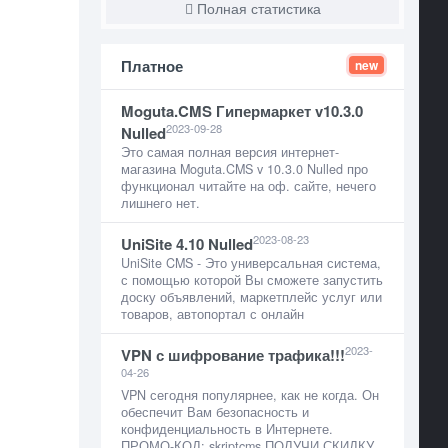
Полная статистика
Платное
new
Moguta.CMS Гипермаркет v10.3.0
2023-09-28
Nulled
Это самая полная версия интернет-
магазина Moguta.CMS v 10.3.0 Nulled про
функционал читайте на оф. сайте, нечего
лишнего нет.
2023-08-23
UniSite 4.10 Nulled
UniSite CMS - Это универсальная система,
с помощью которой Вы сможете запустить
доску объявлений, маркетплейс услуг или
товаров, автопортал с онлайн
2023-
VPN с шифрование трафика!!!
04-26
VPN сегодня популярнее, как не когда. Он
обеспечит Вам безопасность и
конфиденциальность в Интернете.
ПРОМО-КОД: skriptcms ПОЛУЧИ СКИДКУ