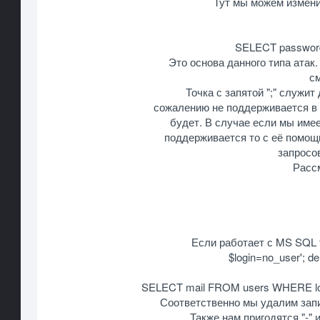
Тут мы можем измени
SELECT passwor
Это основа данного типа атак
см
Точка с запятой ";" служит
сожалению не поддерживается в m
будет. В случае если мы име
поддерживается то с её помощ
запросов
Расс
Если работает с MS SQL 
$login=no_user'; 
SELECT mail FROM users WHERE logi
Соответственно мы удалим запис
Также нам пригодятся "-" 