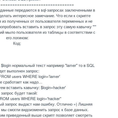
================================
 данные передаются в sql-запросах заключенными в
делать интересное замечание. Что если к скрипте
я из полученных от пользователя переменных и не
пробовать вставить в запрос эту самую кавычку "'"
й мыло пользователя из таблицы в соответствии с
его логином:
Код:
$login нормальный текст например "lamer" то в SQL
дет выполнен запрос:
FROM users WHERE login='lamer'
е сработает как надо…
ем вставить кавычку: $login=hacker'
 запрос будет такой:
ROM users WHERE login='hacker''
ый запрос выдаст нам ошибку. Отлично =) Лишняя
 мы смогли видоизменить запрос к базе данных.
им приведенный выше скрипт позволяет смотреть