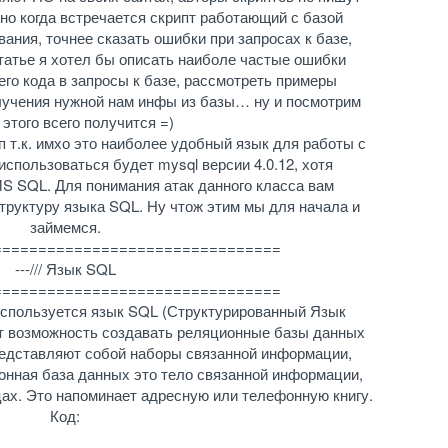
но когда встречается скрипт работающий с базой
ания, точнее сказать ошибки при запросах к базе,
 статье я хотел бы описать наиболе частые ошибки
го кода в запросы к базе, рассмотреть примеры
лучения нужной нам инфы из базы… ну и посмотрим
 этого всего получится =)
 т.к. имхо это наиболее удобный язык для работы с
использоваться будет mysql версии 4.0.12, хотя
S SQL. Для понимания атак данного класса вам
труктуру языка SQL. Ну чтож этим мы для начала и
займемся.
================================
---/// Язык SQL
================================
используется язык SQL (Структурированный Язык
ет возможность создавать реляционные базы данных
представляют собой наборы связанной информации,
онная база данных это тело связанной информации,
ах. Это напоминает адресную или телефонную книгу.
Код: