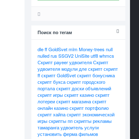
Поиск по тегам
dle
ff
GoldSvet
mlm
Money-trees
null
nulled
rus
SSGV2
UniSite
utf8
whmcs
Скрипт payeer удвоителя
Скрипт
удвоителя
модули дле
скрипт
скрипт
ff
скрипт GoldSvet
скрипт бонусника
скрипт букса
скрипт городского
портала
скрипт доски объявлений
скрипт игры
скрипт казино
скрипт
лотереи
скрипт магазина
скрипт
онлайн казино
скрипт портфолио
скрипт хайпа
скрипт экономической
игры
скрипты пп
скрипты рекламы
тамаранга
удвоитель
услуги
установить
ферма
фильмов